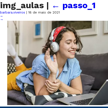
img_aulas
|
←
passo_1
barbara.viveiros
|
18 de maio de 2021
←
→