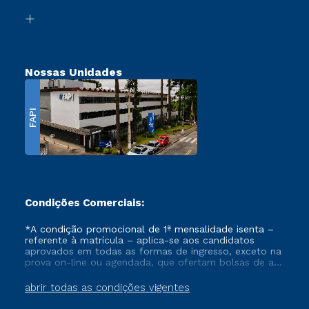
Biblioteca
Transferência
Nossas Unidades
FAPI
Condições Comerciais:
*A condição promocional de 1ª mensalidade isenta –
referente à matrícula – aplica-se aos candidatos
aprovados em todas as formas de ingresso, exceto na
prova on-line ou agendada, que ofertam bolsas de até
50% de desconto, ambos ingressantes no semestre
vigente, que ainda não tenham efetivado e/ou não
abrir todas as condições vigentes
tenham cancelado ou trancado sua matrícula em uma
das Instituições da Cruzeiro do Sul Educacional, no