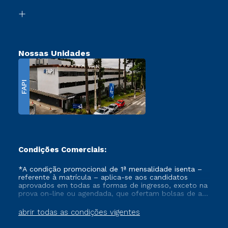
Biblioteca
Transferência
Nossas Unidades
FAPI
Condições Comerciais:
*A condição promocional de 1ª mensalidade isenta –
referente à matrícula – aplica-se aos candidatos
aprovados em todas as formas de ingresso, exceto na
prova on-line ou agendada, que ofertam bolsas de até
50% de desconto, ambos ingressantes no semestre
vigente, que ainda não tenham efetivado e/ou não
abrir todas as condições vigentes
tenham cancelado ou trancado sua matrícula em uma
das Instituições da Cruzeiro do Sul Educacional, no