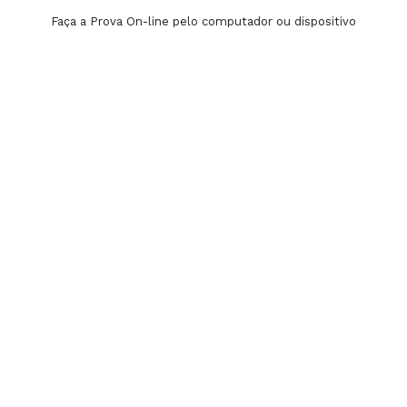
Faça a Prova On-line pelo computador ou dispositivo
móvel. Você ainda pode conquistar uma bolsa de
até 50%, de acordo com a nota!
Inscreva-se
Saiba mais
Ingresso - ENEM
Sua boa pontuação no Enem garante bolsa de até
100% em nossa instituição – concedidas
proporcionalmente ao seu desempenho na prova.
Inscreva-se