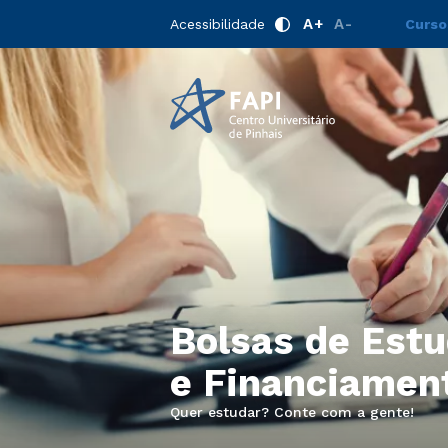
A+
A-
Acessibilidade
Curso
Bolsas de Est
e Financiamen
Quer estudar? Conte com a gente!