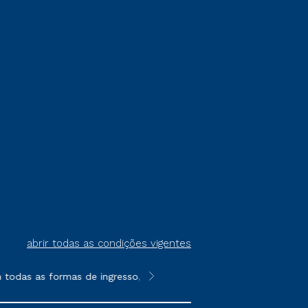
abrir todas as condições vigentes
s formas de ingresso, exceto na prova on-line ou agendada, que
**Semipresencial é um formato do E