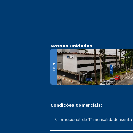
Nossas Unidades
FAPI
Condições Comerciais:
 poderão sofrer alterações nos períodos de rematrícula conforme
*A condição promocional de 1ª mensalidade isenta – referen