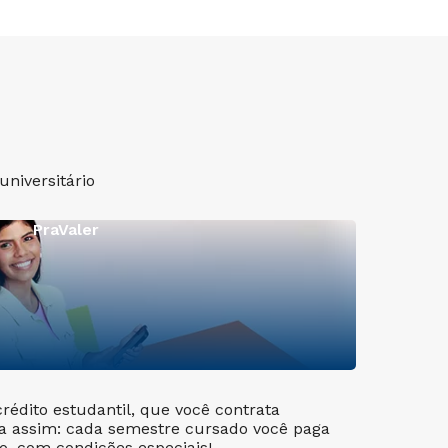
niversitário
PraValer
crédito estudantil, que você contrata
a assim: cada semestre cursado você paga
, com condições especiais!