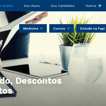
s Grátis
Sou Aluno
Sou Candidato
Outros
Medicina
Cursos
Estude na Fapi
udo, Descontos
tos