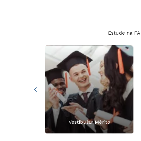
Estude na FA
para
res e
es
Vestibular Mérito