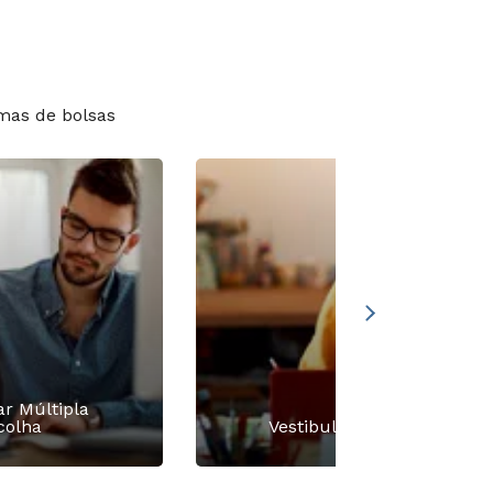
mas de bolsas
ar Múltipla
colha
Vestibular Redação