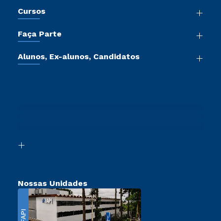
Nossa História
Cursos
Sala de Imprensa
Graduação
Atos Normativos
Faça Parte
Cursos de Medicina
Trabalhe Conosco
Vestibular Mérito
Cursos Livres
Sou Colaborador
Alunos, Ex-alunos, Candidatos
Vestibular Múltipla Escolha
Cursos Técnicos
Aluno
Ética e Integridade
Vestibular Solidário
Cursos Profissionalizantes
Sou Candidato
Proteção de dados
Vestibular Redação
Sou Ex-Aluno
Ingresso via Enem
Canais de Atendimento
Retorne ao Curso
Acessibilidade
Segunda Graduação
Biblioteca
Transferência
Nossas Unidades
FAPI