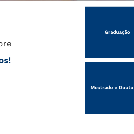
Graduação
bre
os!
Mestrado e Douto