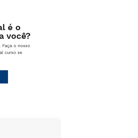
l é o
a você?
! Faça o nosso
al curso se