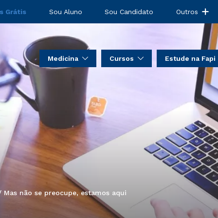
s Grátis
Sou Aluno
Sou Candidato
Outros
Medicina
Cursos
Estude na Fapi
:/ Mas não se preocupe, estamos aqui