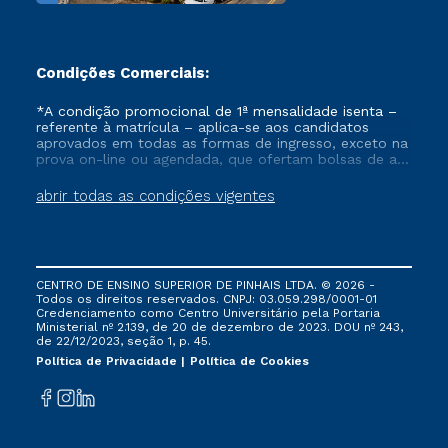
parcerias com universidades estrangeiras e
órgãos internacionais.
Condições Comerciais:
A FAPI oferece também cursos de
Pós-
*A condição promocional de 1ª mensalidade isenta –
graduação
, cursos de extensão e graduação
referente à matrícula – aplica-se aos candidatos
tecnológica nas mais diversas áreas do
aprovados em todas as formas de ingresso, exceto na
prova on-line ou agendada, que ofertam bolsas de até
conhecimento.
50% de desconto, ambos ingressantes no semestre
vigente, que ainda não tenham efetivado e/ou não
abrir todas as condições vigentes
tenham cancelado ou trancado sua matrícula em uma
das Instituições da Cruzeiro do Sul Educacional, no
período de um ano. Tais condições não se aplicam
Confira nossos cursos de graduação
aos cursos de Medicina, e também para matriculados
a distância
via FIES, Prouni e outros programas governamentais, e
CENTRO DE ENSINO SUPERIOR DE PINHAIS LTDA. © 2026 -
não se acumula com nenhuma outra campanha
Todos os direitos reservados. CNPJ: 03.059.298/0001-01
ofertada pela Instituição.
Você sabe onde estamos?
Credenciamento como Centro Universitário pela Portaria
Ministerial nº 2.139, de 20 de dezembro de 2023. DOU nº 243,
Mas, se mesmo assim você tem restrição de
de 22/12/2023, seção 1, p. 45.
horários e não tem tempo para fazer uma
Política de Privacidade
Política de Cookies
graduação presencial, pode optar pela
graduação a distância. Os cursos de graduação
a distância são tão válidos quanto os