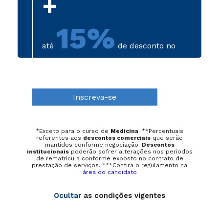
+
15%
até
de desconto no
primeiro semestre
Inscreva-se
*Exceto para o curso de
Medicina
. **Percentuais
referentes aos
descontos comerciais
que serão
mantidos conforme negociação.
Descontos
institucionais
poderão sofrer alterações nos períodos
de rematrícula conforme exposto no contrato de
prestação de serviços. ***
Confira o regulamento na
área do candidato
Ocultar
as condições vigentes