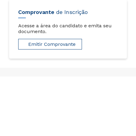
Comprovante
de Inscrição
Acesse a área do candidato e emita seu
documento.
Emitir Comprovante
Ainda tem dúvidas?
Para que não reste mais nenhuma, confira as
informações que separamos para você!