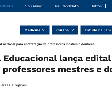
s Grátis
Sou Aluno
Sou Candidato
Outros
Medicina
Cursos
Estude na Fapi
al nacional para contratação de professores mestres e doutores
l Educacional lança edital
 professores mestres e d
áreas e regiões