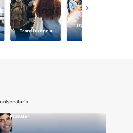
Transferência
Transferência
Medicina
niversitário
PraValer