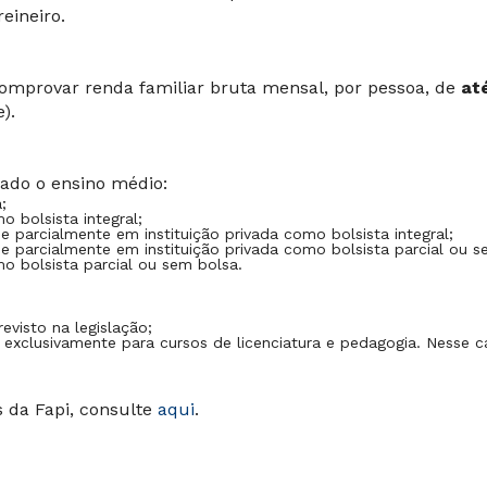
eineiro.
omprovar renda familiar bruta mensal, por pessoa, de
até
).
sado o ensino médio:
;
o bolsista integral;
 parcialmente em instituição privada como bolsista integral;
e parcialmente em instituição privada como bolsista parcial ou s
mo bolsista parcial ou sem bolsa.
evisto na legislação;
 exclusivamente para cursos de licenciatura e pedagogia. Nesse ca
 da Fapi, consulte
aqui
.