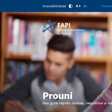
A+
A-
Acessibilidade
Curso
Prouni
Seu guia rápido: bolsas, requisitos e in