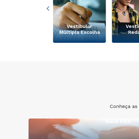
Descontos
Colaboradores e
Vestibular
Vesti
Familiares
Múltipla Escolha
Red
Conheça as 
Novo FIES