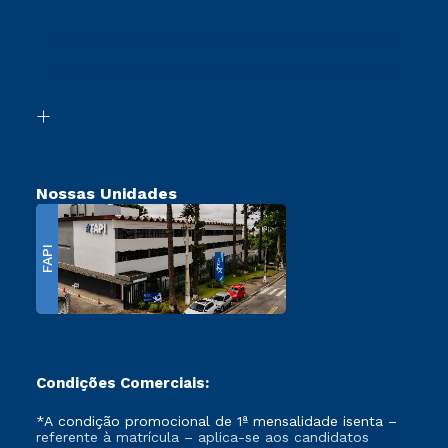
Sou Ex-Aluno
Ingresso via Enem
Canais de Atendimento
Retorne ao Curso
Acessibilidade
Segunda Graduação
Biblioteca
Transferência
Nossas Unidades
FAPI
Condições Comerciais:
*A condição promocional de 1ª mensalidade isenta –
referente à matrícula – aplica-se aos candidatos