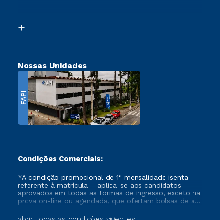
Acessibilidade
Segunda Graduação
Biblioteca
Transferência
Nossas Unidades
FAPI
Condições Comerciais:
*A condição promocional de 1ª mensalidade isenta –
referente à matrícula – aplica-se aos candidatos
aprovados em todas as formas de ingresso, exceto na
prova on-line ou agendada, que ofertam bolsas de até
50% de desconto, ambos ingressantes no semestre
vigente, que ainda não tenham efetivado e/ou não
abrir todas as condições vigentes