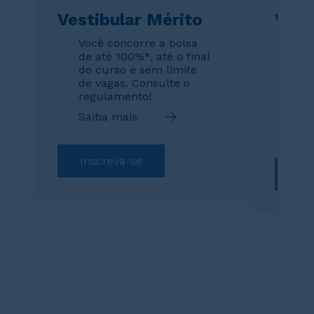
Vestibular Mérito
Vest
Você concorre a bolsa
A s
de até 100%*, até o final
gar
do curso e sem limite
esp
de vagas. Consulte o
par
regulamento!
o s
gra
Saiba mais
Sai
Inscreva-se
Ins