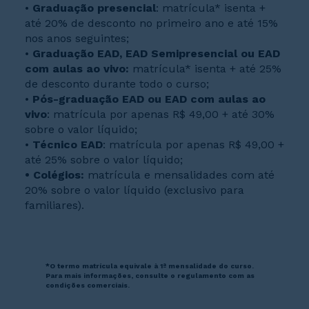
•
Graduação presencial
: matrícula* isenta +
até 20% de desconto no primeiro ano e até 15%
nos anos seguintes;
•
Graduação EAD, EAD Semipresencial ou EAD
com aulas ao vivo:
matrícula* isenta + até 25%
de desconto durante todo o curso;
•
Pós-graduação EAD ou EAD com aulas ao
vivo
: matrícula por apenas R$ 49,00 + até 30%
sobre o valor líquido;
•
Técnico EAD
: matrícula por apenas R$ 49,00 +
até 25% sobre o valor líquido;
• Colégios:
matrícula e mensalidades com até
20% sobre o valor líquido (exclusivo para
familiares).
*O termo matrícula equivale à 1ª mensalidade do curso.
Para mais informações, consulte o regulamento com as
condições comerciais.