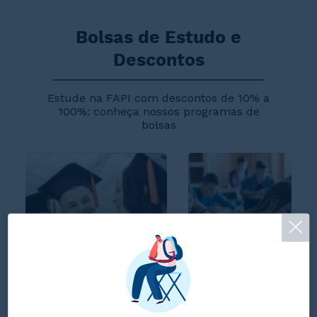
Bolsas de Estudo e
Descontos
Estude na FAPI com descontos de 10% a
100%: conheça nossos programas de
bolsas
Bolsa Mérito
Vestibular Mérito
ENEM