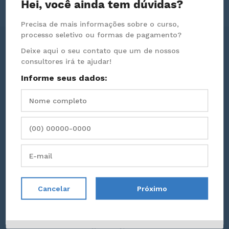
Hei, você ainda tem dúvidas?
Precisa de mais informações sobre o curso,
processo seletivo ou formas de pagamento?
Deixe aqui o seu contato que um de nossos
consultores irá te ajudar!
Financiamentos
Informe seus dados:
Conheça as linhas de crédito
especialmente pensadas para o público
universitário
Novo FIES
Cancelar
Próximo